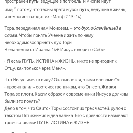
пространен
путь
, ведущие в погибель, и многие идут
14
ими;
потому что тесны врата и узок
путь
, ведущие в жизнь,
и немногие находят их. (Матф.7:13-14)
Тора, переданная нам Моисеем, – это
дух, облечённый в
слова
. Чтобы понять Учение и жить по нему,
необходимовоспринять дух Торы.
В евангелии от Иоанна 14:6 Иисус говорит о Себе:
«Я есмь ПУТЬ, ИСТИНА и ЖИЗНЬ; никто не приходит к
Отцу, как только через Меня».
Что Иисус имел в виду? Оказывается, этими словами Он
«просигналил» соотечественникам, что Он есть
Живая
Тора
во плоти. Каким образом современники Иисуса должны
были это понять?
Дело в том, что Свиток Торы состоит из трех частей: рулон с
текстом Пятикнижия и два валика. Его с древности называют
тремя словами: ПУТЬ, ИСТИНА и ЖИЗНЬ.