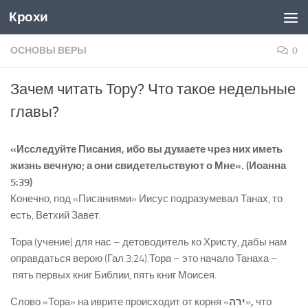
Крохи
Skip to content
ОСНОВЫ ВЕРЫ
0
Зачем читать Тору? Что такое недельные
главы?
«Исследуйте Писания, ибо вы думаете чрез них иметь
жизнь вечную; а они свидетельствуют о Мне». (Иоанна
5:39)
Конечно, под «Писаниями» Иисус подразумевал Танах, то
есть, Ветхий Завет.
Тора (учение) для нас – детоводитель ко Христу, дабы нам
оправдаться верою (Гал.3:24).Тора – это начало Танаха –
пять первых книг Библии, пять книг Моисея.
Слово «Тора» на иврите происходит от корня «
ירה
»
,
что