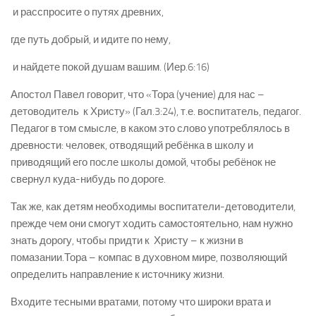
и расспросите о путях древних,
где путь добрый, и идите по нему,
и найдете покой душам вашим. (Иер.6:16)
Апостол Павел говорит, что «Тора (учение) для нас –
детоводитель к Христу» (Гал.3:24), т.е. воспитатель, педагог.
Педагог в том смысле, в каком это слово употреблялось в
древности: человек, отводящий ребёнка в школу и
приводящий его после школы домой, чтобы ребёнок не
свернул куда-нибудь по дороге.
Так же, как детям необходимы воспитатели-детоводители,
прежде чем они смогут ходить самостоятельно, нам нужно
знать дорогу, чтобы придти к Христу – к жизни в
помазании.Тора – компас в духовном мире, позволяющий
определить направление к источнику жизни.
Входите тесными вратами, потому что широки врата и