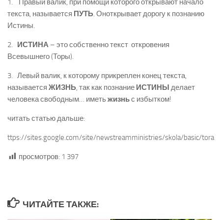
1. Правый валик, при помощи которого открывают начало
текста, называется
ПУТЬ
. Оноткрывает дорогу к познанию
Истины.
2.
ИСТИНА
– это собственно текст откровения
Всевышнего (Торы).
3. Левый валик, к которому прикреплен конец текста,
называется
ЖИЗНЬ
, так как познание
ИСТИНЫ
делает
человека свободным… иметь
жизнь
с избытком!
читать статью дальше:
ttps://sites.google.com/site/newstreamministries/skola/basic/tora
просмотров:
1 397
ЧИТАЙТЕ ТАКЖЕ: