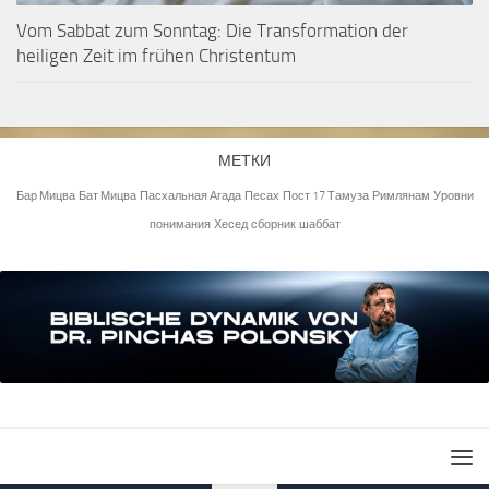
Vom Sabbat zum Sonntag: Die Transformation der
heiligen Zeit im frühen Christentum
МЕТКИ
Бар Мицва
Бат Мицва
Пасхальная Агада
Песах
Пост 17 Тамуза
Римлянам
Уровни
понимания
Хесед
сборник
шаббат