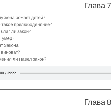
Глава 
у жена рожает детей?
о такое прелюбоденяние?
 благ ли закон?
о умер?
ет Закона
 виноват?
менил ли Павел закон?
Глава 