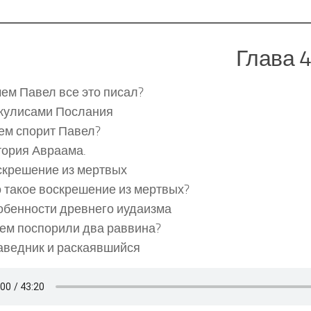
Глава 
ем Павел все это писал?
 кулисами Послания
ем спорит Павел?
тория Авраама.
скрешение из мертвых
 такое воскрешение из мертвых?
обенности древнего иудаизма
ем поспорили два раввина?
аведник и раскаявшийся