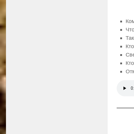
Ком
Чт
Так
Кт
Св
Кто
От