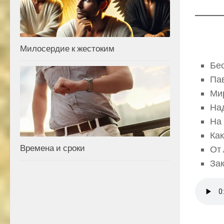
Милосердие к жестоким
Бес
Пав
Ми
На
На 
Как
Времена и сроки
От
Зак