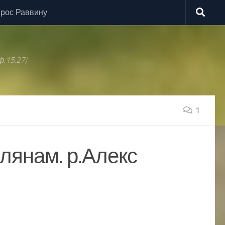
рос Раввину
.15:27)
1
лянам. р.Алекс
1