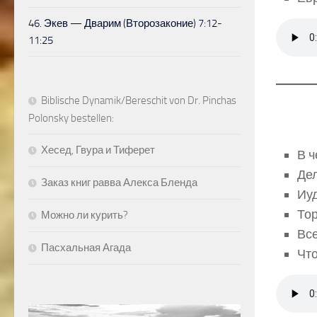
46. Экев — Дварим (Второзаконие) 7:12-
11:25
Biblische Dynamik/Bereschit von Dr. Pinchas
Polonsky bestellen:
Хесед, Гвура и Тиферет
В ч
Дел
Заказ книг равва Алекса Бленда
Иуд
Тор
Можно ли курить?
Вс
Пасхальная Агада
Что