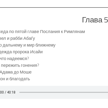
Глава 
еда по пятой главе Послания к Римлянам
ел и рабби Абаѓу
р дальнему и мир ближнему
дежда пророка Исайи
что надеемся?
 пережить гонения?
 Адама до Моше
он и благодать