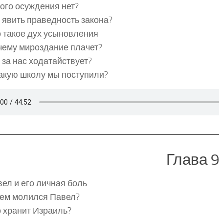
ого осуждения нет?
 явить праведность закона?
 такое дух усыновления
чему мироздание плачет?
 за нас ходатайствует?
акую школу мы поступили?
Глава 
ел и его личная боль.
чем молился Павел?
 хранит Израиль?