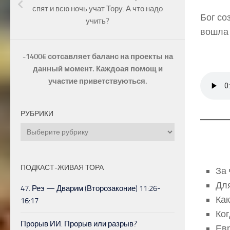
спят и всю ночь учат Тору. А что надо
Бог со
учить?
вошла 
-1400€ сотсавляет баланс на проекты на
данный момент. Каждоая помощ и
участие приветствуються.
РУБРИКИ
Рубрики
ПОДКАСТ-ЖИВАЯ ТОРА
За 
Для
47. Реэ — Дварим (Второзаконие) 11:26-
Как
16:17
Ког
Прорыв ИИ. Прорыв или разрыв?
Евр