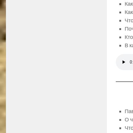
Как
Как
Что
По
Кто
В к
Пав
О 
Что