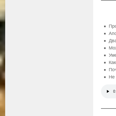
Про
Апо
Дв
Мо
Уме
Как
Поч
Не 