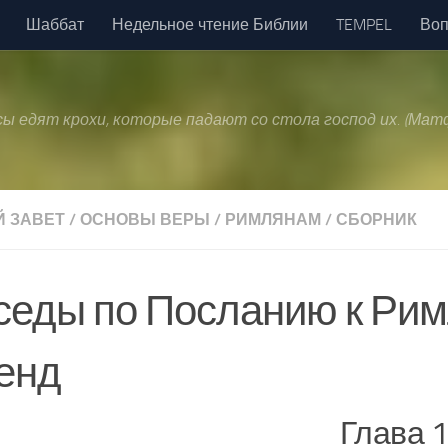
Шаббат
Недельное чтение Библии
TEMPEL
Воп
 псы едят крохи, которые падают со стола господ их. (Матф
 ЗАВЕТ
/
ОСНОВЫ ВЕРЫ
/
РИМЛЯНАМ
/
СБОРНИК
седы по Посланию к Рим
енд
Глава 