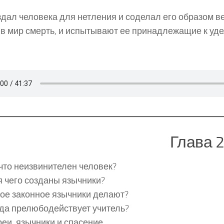
здал человека для нетления и соделал его образом в
в мир смерть, и испытывают ее принадлежащие к уде
Глава 
что неизвинителен человек?
 чего созданы язычники?
ое законное язычники делают?
да прелюбодействует учитель?
еи, язычники и спасение.