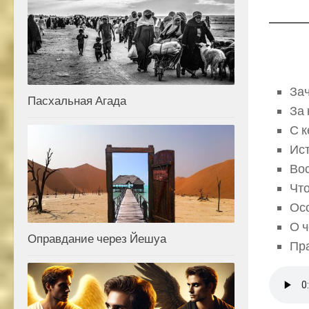
Зач
Пасхальная Агада
За
С к
Ис
Во
Что
Ос
О ч
Оправдание через Йешуа
Пр