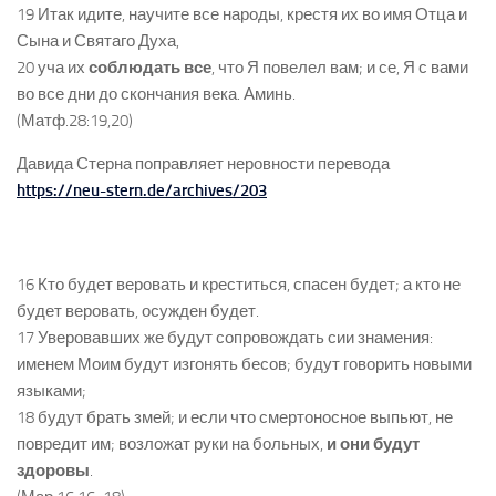
19 Итак идите, научите все народы, крестя их во имя Отца и
Сына и Святаго Духа,
20 уча их
соблюдать все
, что Я повелел вам; и се, Я с вами
во все дни до скончания века. Аминь.
(Матф.28:19,20)
Давида Стерна поправляет неровности перевода
https://neu-stern.de/archives/203
16 Кто будет веровать и креститься, спасен будет; а кто не
будет веровать, осужден будет.
17 Уверовавших же будут сопровождать сии знамения:
именем Моим будут изгонять бесов; будут говорить новыми
языками;
18 будут брать змей; и если что смертоносное выпьют, не
повредит им; возложат руки на больных,
и они будут
здоровы
.