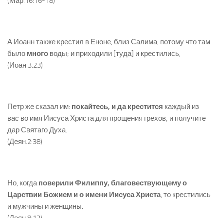
(Мар.16:16-18)
А Иоанн также крестил в Еноне, близ Салима, потому что там
было
много
воды; и приходили [туда] и крестились,
(Иоан.3:23)
Петр же сказал им:
покайтесь, и да крестится
каждый из
вас во имя Иисуса Христа для прощения грехов; и получите
дар Святаго Духа.
(Деян.2:38)
Но, когда
поверили Филиппу, благовествующему о
Царствии Божием и о имени Иисуса Христа
, то крестились
и мужчины и женщины.