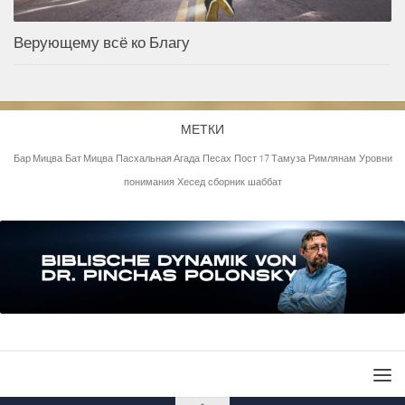
Верующему всё ко Благу
МЕТКИ
Бар Мицва
Бат Мицва
Пасхальная Агада
Песах
Пост 17 Тамуза
Римлянам
Уровни
понимания
Хесед
сборник
шаббат