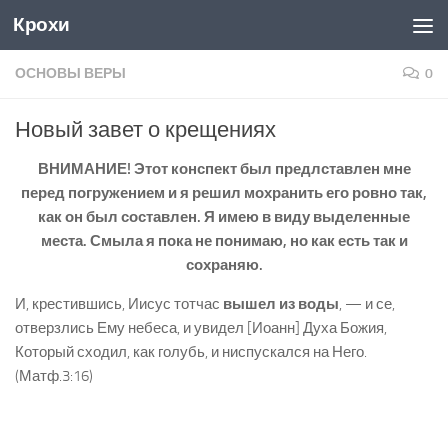
Крохи
Skip to content
ОСНОВЫ ВЕРЫ
0
Новый завет о крещениях
ВНИМАНИЕ! Этот конспект был предлставлен мне
перед погружением и я решил мохранить его ровно так,
как он был составлен. Я имею в виду выделенные
места. Смыла я пока не понимаю, но как есть так и
сохраняю.
И, крестившись, Иисус тотчас
вышел из воды
, — и се,
отверзлись Ему небеса, и увидел [Иоанн] Духа Божия,
Который сходил, как голубь, и ниспускался на Него.
(Матф.3:16)