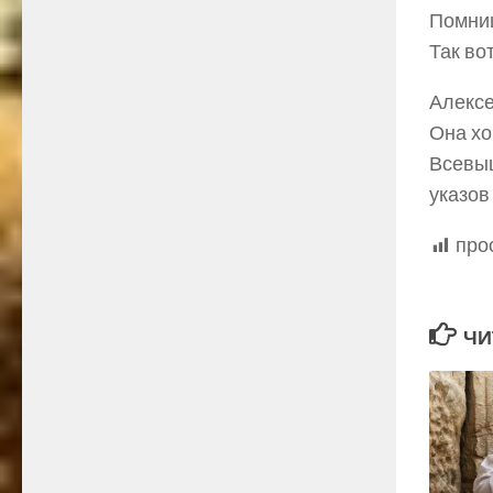
Помниш
Так во
Алексе
Она хо
Всевыш
указов
про
ЧИ