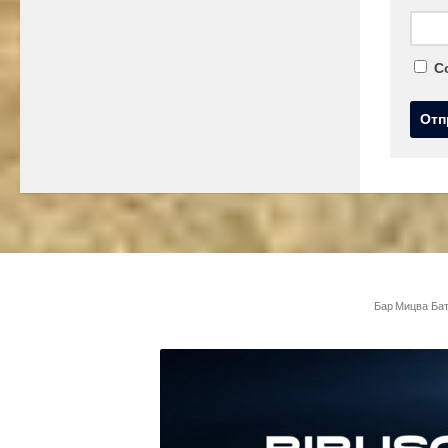
С
Бар Мицва
Ба