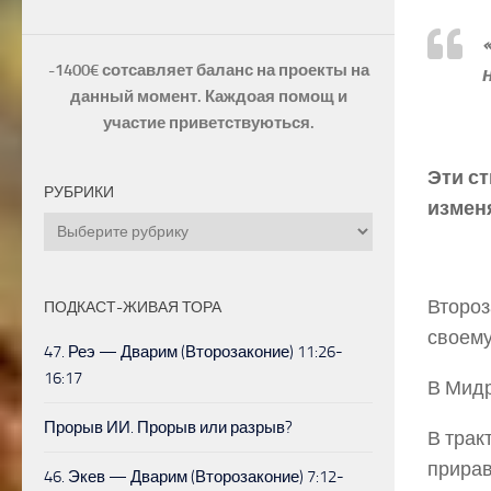
-1400€ сотсавляет баланс на проекты на
данный момент. Каждоая помощ и
участие приветствуються.
Эти ст
РУБРИКИ
изменя
Рубрики
Второз
ПОДКАСТ-ЖИВАЯ ТОРА
своему
47. Реэ — Дварим (Второзаконие) 11:26-
16:17
В Мидр
Прорыв ИИ. Прорыв или разрыв?
В трак
прирав
46. Экев — Дварим (Второзаконие) 7:12-