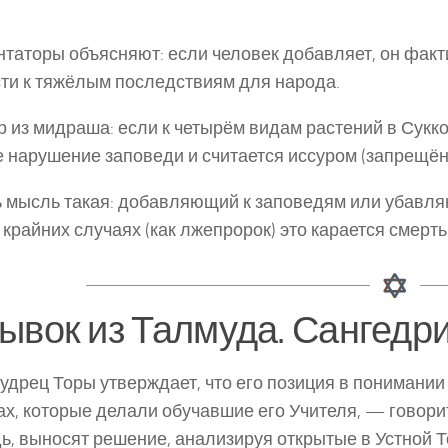
таторы объясняют: если человек добавляет, он факт
ти к тяжёлым последствиям для народа.
 из мидраша: если к четырём видам растений в Сукк
е нарушение заповеди и считается иссуром (запрещё
ь мысль такая: добавляющий к заповедям или убавл
в крайних случаях (как лжепророк) это карается смерть
ывок из Талмуда. Сангедр
удрец Торы утверждает, что его позиция в понимании 
х, которые делали обучавшие его Учителя, — говори
ь, выносят решение, анализируя открытые в Устной 