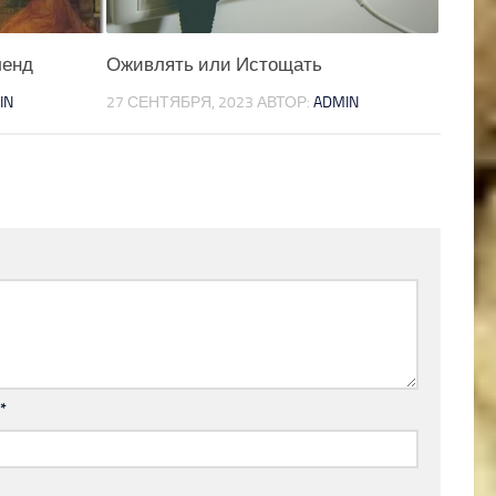
ленд
Оживлять или Истощать
IN
27 СЕНТЯБРЯ, 2023
АВТОР:
ADMIN
l
*