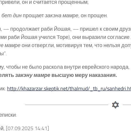
 привели, он и считается прощенным;
и
бет дин
прощает
закэна мамре
, он прощен.
я, — продолжает раби Йошая, — пришел к своим друзья
ми раби Йошая учился Торе), они выразили согласие л
не мамре
они отвергли, мотивируя тем, что нельзя до
ы”.
у, чтобы не было раскола внутри еврейского народа
елять
закэну мамре
высшую меру наказания.
ик:
http://khazarzar.skeptik.net/thalmud/_tb_ru/sanhedri.
еписки:
й, [07.09.2025 14:41]