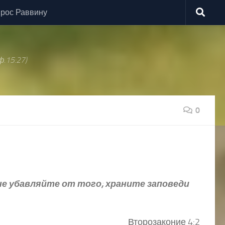
рос Раввину
.15:27)
0
 не убавляйте от того; храните заповеди
Второзаконие 4:2