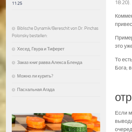
18:20).
11:25
Коммен
привес
Biblische Dynamik/Bereschit von Dr. Pinchas
Polonsky bestellen:
Пример
это уж
Хесед, Гвура и Тиферет
То ест
Заказ книг равва Алекса Бленда
Бога; 
Можно ли курить?
Пасхальная Агада
отр
Если м
вывода
очеред