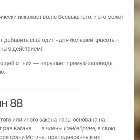
ически искажает волю Всевышнего, и это может
от добавить ещё один «для большей красоты»,
нным действием).
яющий от них — нарушает прямую заповедь
ю.
ин 88
того или иного закона Торы основана на
т рав Каѓана, — а члены
Санѓедрина
, в свою
Торе грани Истины, преподнесенные их