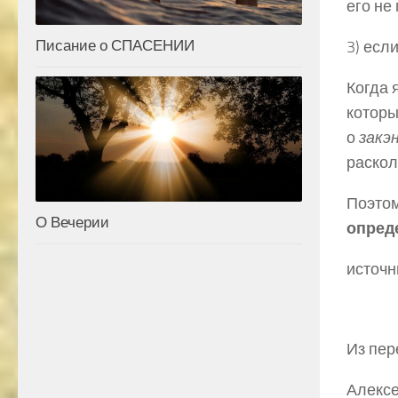
его не
Писание о СПАСЕНИИ
3) есл
Когда 
которы
о
закэ
раскол
Поэтом
О Вечерии
опред
источн
Из пер
Алексе