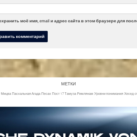
охранить моё имя, email и адрес сайта в этом браузере для по
МЕТКИ
т Мицва
Пасхальная Агада
Песах
Пост 17 Тамуза
Римлянам
Уровни понимания
Хесед
с