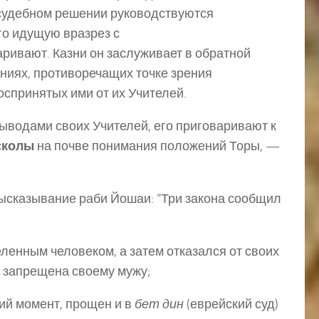
судебном решении руководствуются
го идущую вразрез с
аривают. Казни он заслуживает в обратной
ениях, противоречащих точке зрения
оспринятых ими от их Учителей.
выводами своих Учителей, его приговаривают к
сколы
на почве понимания положений Торы, —
высказывание раби Йошаи: “Три закона сообщил
еленным человеком, а затем отказался от своих
е запрещена своему мужу;
ний момент, прощен и в
бет дин
(еврейский суд)