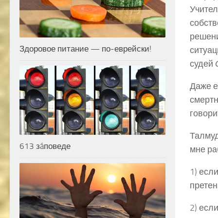
Учител
собст
решен
Здоровое питание — по-еврейски!
ситуац
судей
Даже 
смертн
говор
Талмуд
613 зáповеде
мне ра
1) есл
претен
2) есл