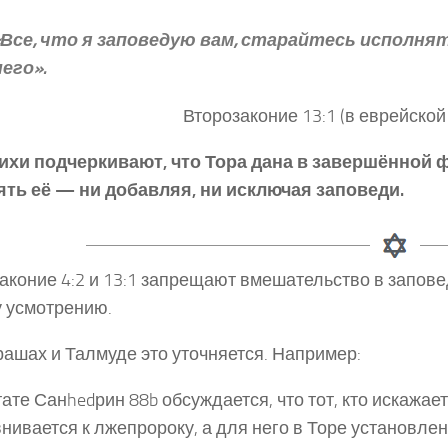
«Все, что я заповедую вам, старайтесь исполнять
него».
Второзаконие 13:1 (в еврейско
ихи подчеркивают, что Тора дана в завершённой 
ть её — ни добавляя, ни исключая заповеди.
аконие 4:2 и 13:1 запрещают вмешательство в запове
 усмотрению.
ашах и Талмуде это уточняется. Например:
тате Санhedрин 88b обсуждается, что тот, кто искажае
нивается к лжепророку, а для него в Торе установлен