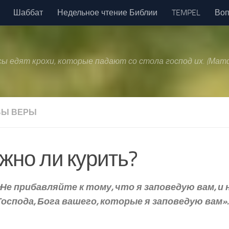
Шаббат
Недельное чтение Библии
TEMPEL
Воп
 псы едят крохи, которые падают со стола господ их. (Матф
ВЫ ВЕРЫ
жно ли курить?
«Не прибавляйте к тому, что я заповедую вам, и
Господа, Бога вашего, которые я заповедую вам».