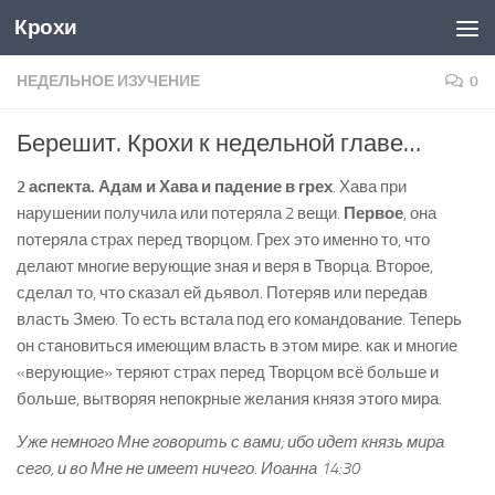
Крохи
Skip to content
НЕДЕЛЬНОЕ ИЗУЧЕНИЕ
0
Берешит. Крохи к недельной главе…
2 аспекта. Адам и Хава и падение в грех
. Хава при
нарушении получила или потеряла 2 вещи.
Первое
, она
потеряла страх перед творцом. Грех это именно то, что
делают многие верующие зная и веря в Творца. Второе,
сделал то, что сказал ей дьявол. Потеряв или передав
власть Змею. То есть встала под его командование. Теперь
он становиться имеющим власть в этом мире. как и многие
«верующие» теряют страх перед Творцом всё больше и
больше, вытворяя непокрные желания князя этого мира.
Уже немного Мне говорить с вами; ибо идет князь мира
сего, и во Мне не имеет ничего. Иоанна 14:30