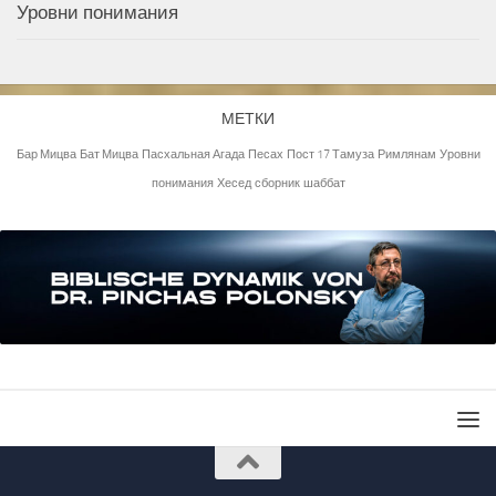
Уровни понимания
МЕТКИ
Бар Мицва
Бат Мицва
Пасхальная Агада
Песах
Пост 17 Тамуза
Римлянам
Уровни
понимания
Хесед
сборник
шаббат