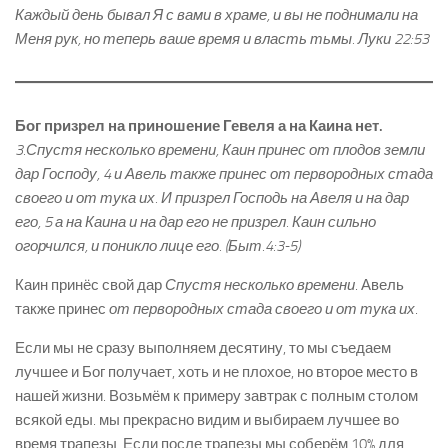
Каждый день бывал Я с вами в храме, и вы не поднимали на
Меня рук, но теперь ваше время и власть тьмы. Луки 22:53
Бог призрел на приношение Гевеля а на Каина нет.
3.Спустя несколько времени, Каин принес от плодов земли
дар Господу, 4 и Авель также принес от первородных стада
своего и от тука их. И призрел Господь на Авеля и на дар
его, 5 а на Каина и на дар его не призрел. Каин сильно
огорчился, и поникло лице его. (Быт.4:3-5)
Каин принёс свой дар
Спустя несколько времени
. Авель
также принес
от первородных стада своего и от тука их
.
Если мы не сразу выполняем десятину, то мы съедаем
лучшее и Бог получает, хоть и не плохое, но второе место в
нашей жизни. Возьмём к примеру завтрак с полным столом
всякой еды. мы прекрасно видим и выбираем лучшее во
время трапезы. Если после трапезы мы соберём 10% для